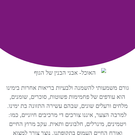
גורם משמעותי להשמנה ולבעיות בריאות אחרות בימינו
הוא עודפים של פחמימות פשוטות, סוכרים, שומנים,
מלחים ורעלים שונים, שבהם עשירה התזונה בת ימינו.
למרבה הצער, איננו צורכים די מרכיבים חיוניים, כמו:
ויטמינים, מינרלים, חלבונים ותאית. עקב מרוץ החיים
ואורח החיים העמוס בתקופתנו, נוצר צורך למצוא